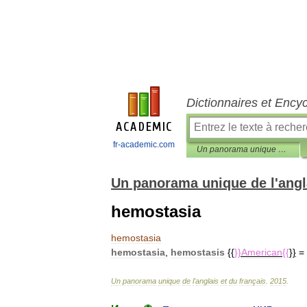
Dictionnaires et Ency
fr-academic.com
Un panorama unique de l'anglais et du français
Un panorama unique de l'angla
hemostasia
hemostasia
hemostasia
,
hemostasis
{{
}}
American
{{
}}
=
Un
panorama
unique
de
l
'
anglais
et
du
français
.
2015
.