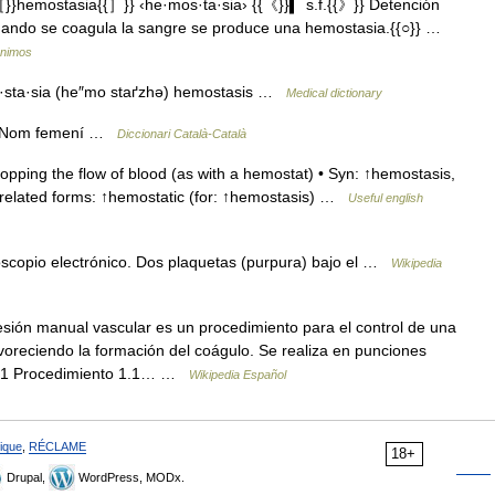
}hemostasia{{］}} ‹he·mos·ta·sia› {{《}}▍ s.f.{{》}} Detención
uando se coagula la sangre se produce una hemostasia.{{○}} …
ónimos
o·sta·sia (he″mo staґzhə) hemostasis …
Medical dictionary
ol Nom femení …
Diccionari Català-Català
pping the flow of blood (as with a hemostat) • Syn: ↑hemostasis,
 related forms: ↑hemostatic (for: ↑hemostasis) …
Useful english
scopio electrónico. Dos plaquetas (purpura) bajo el …
Wikipedia
ión manual vascular es un procedimiento para el control de una
voreciendo la formación del coágulo. Se realiza en punciones
ido 1 Procedimiento 1.1… …
Wikipedia Español
ique
,
RÉCLAME
18+
Drupal,
WordPress, MODx.