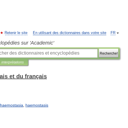
Retenir le site
En utilisant des dictionnaires dans votre site
FR
clopédies sur 'Academic'
Recherche!
interprétations
is et du français
haemostasia
,
haemostasis