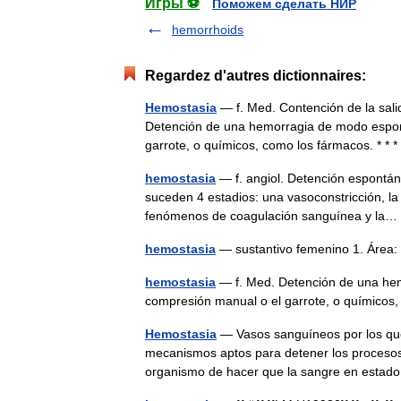
Игры ⚽
Поможем сделать НИР
hemorrhoids
Regardez d'autres dictionnaires:
Hemostasia
— f. Med. Contención de la sali
Detención de una hemorragia de modo espont
garrote, o químicos, como los fármacos. * 
hemostasia
— f. angiol. Detención espontáne
suceden 4 estadios: una vasoconstricción, la
fenómenos de coagulación sanguínea y l
hemostasia
— sustantivo femenino 1. Áre
hemostasia
— f. Med. Detención de una hem
compresión manual o el garrote, o químico
Hemostasia
— Vasos sanguíneos por los que 
mecanismos aptos para detener los procesos 
organismo de hacer que la sangre en esta