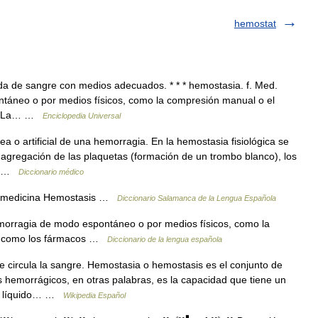
hemostat
da de sangre con medios adecuados. * * * hemostasia. f. Med.
áneo o por medios físicos, como la compresión manual o el
* * La… …
Enciclopedia Universal
a o artificial de una hemorragia. En la hemostasia fisiológica se
 agregación de las plaquetas (formación de un trombo blanco), los
a… …
Diccionario médico
a: medicina Hemostasis …
Diccionario Salamanca de la Lengua Española
orragia de modo espontáneo o por medios físicos, como la
s, como los fármacos …
Diccionario de la lengua española
circula la sangre. Hemostasia o hemostasis es el conjunto de
hemorrágicos, en otras palabras, es la capacidad que tiene un
do líquido… …
Wikipedia Español