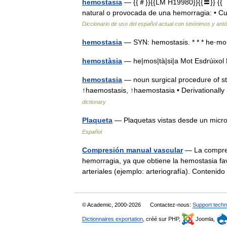
hemostasia
— {{＃}}{{LM H19980}}{{〓}} {{［}
natural o provocada de una hemorragia: • C
Diccionario de uso del español actual con sinónimos y ant
hemostasia
— SYN: hemostasis. * * * he·m
hemostàsia
— he|mos|tà|si|a Mot Esdrúix
hemostasia
— noun surgical procedure of sto
↑haemostasis, ↑haemostasia • Derivationally
dictionary
Plaqueta
— Plaquetas vistas desde un micro
Español
Compresión manual vascular
— La compres
hemorragia, ya que obtiene la hemostasia fa
arteriales (ejemplo: arteriografía). Conten
© Academic, 2000-2026
Contactez-nous:
Support techn
Dictionnaires exportation
, créé sur PHP,
Joomla,